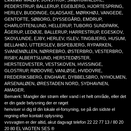
PEDERSTRUP, BALLERUP, EGEBJERG, HJORTESPRING,
HERLEV, BUDDINGE, GLADSAXE, MØRKHØJ, VANGEDE,
GENTOFTE, SØBORG, DYSSEGÅRD, EMDRUP,
CHARLOTTENLUND, HELLERUP, TUBORG SUNDPARK,
ÅGERUP, LEDØJE, BALLERUP, HARRESTRUP, EGESKOV,
SKOVLUNDE, EJBY, HERLEV, ISLEV, TINGBJERG, HUSUM,
BELLAHØJ, UTTERSLEV, BISPEBJERG, RYPARKEN,
SVANEMØLLEN, NØRREBRO, ØSTERBRO, VESTERBRO,
RISBY, ALBERTSLUND, HERSTEDØSTER,
HERSTEDVESTER, VESTSKOVEN, HVISSINGE,
GLOSTRUP, RØDOVRE, VANLØSE, HVIDOVRE,
FREDERIKSBERG, ENGHAVE, DYBBELSBRO, NYHOLMEN,
ARSENALØEN, ØRESTADEN NORD, SYDHAVNEN,
AMAGER.
Bemærk: Mangler der strøm eller vand i et helt område, eller det
er din gade belysning der er røget
henviser vi dig til din lokale el-forsyning, se på din sidste el
regning efter kontakt oplysning.
vvsvagten er der altid, akut dagvagt telefon 22 22 77 13 / 80 20
20 80 EL VAGTEN SES ®