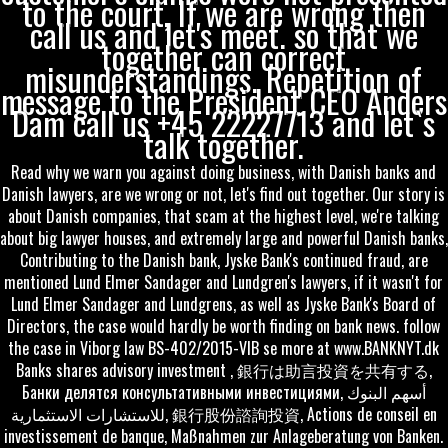
to the court, If we are wrong then
call us and let's meet. so that we
together can correct
misunderstandings. Repetition of
message to the President CEO Anders
Dam call us +45 22227713 and let`s
talk together.
Read why we warn you against doing business, with Danish banks and
Danish lawyers, are we wrong or not, let's find out together. Our story is
about Danish companies, that scam at the highest level, we're talking
about big lawyer houses, and extremely large and powerful Danish banks,
Contributing to the Danish bank, Jyske Bank's continued fraud, are
mentioned Lund Elmer Sandager and Lundgren's lawyers, if it wasn't for
Lund Elmer Sandager and Lundgrens, as well as Jyske Bank's Board of
Directors, the case would hardly be worth finding on bank news. follow
the case in Viborg law BS-402/2015-VIB se more at www.BANKNYT.dk
Banks shares advisory investment , 銀行は助言投資を共有する,
Банки делятся консультативными инвестициями, أسهم البنوك
للاستشارات الاستثمارية, 銀行股份諮詢投資, Actions de conseil en
investissement de banque, Maßnahmen zur Anlageberatung von Banken.