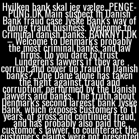
Hvilken bank skal jeg vælge. PENGE-
PUNG.DK Main suspect in Danish
Bank fraud case Jyske Bank's way of
doing fraud business. Welcome to
Criminal danish banks. BANKNYT.DK
– Welcome to Denmark's probably
the most criminal banks, and law
firms. Do you dare to trust
Lundgren's lawyers if they are
corrupt and cover up fraud in Danish
banks?. One Dane alone has taken
the fight against fraud and
corruption, performed by the Danish
lawyers and banks. The truth about
Denmark's second largest bank Jyske
Bank, which exposes customers to 11
years, of gross and continued fraud,
and has probably also paid the
customor`s lawyer, to counteract the
customer's claims were not presented